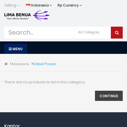
Setting
Indonesia
Rp
Currency
MENU
Aksesoris
Kabel Power
There are no products to list in this category.
CONTINUE
Kantor