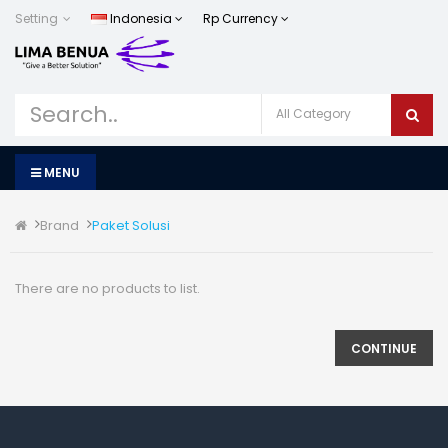
Setting
Indonesia
Rp
Currency
MENU
Brand
Paket Solusi
There are no products to list.
CONTINUE