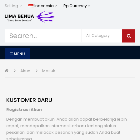
Setting
Indonesia
Rp
Currency
MENU
Akun
Masuk
KUSTOMER BARU
Registrasi Akun
Dengan membuat akun, Anda akan dapat berbelanja lebih
cepat, mendapatkan informasi terbaru tentang status
pesanan, dan melacak pesanan yang sudah Anda buat
sebelumnya.