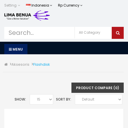
Setting
Indonesia
Rp
Currency
MENU
Aksesoris
Flashdisk
PRODUCT COMPARE (0)
SHOW:
SORT BY: