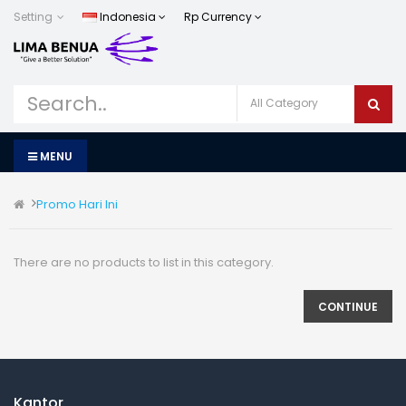
Setting
Indonesia
Rp
Currency
MENU
Promo Hari Ini
There are no products to list in this category.
CONTINUE
Kantor