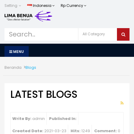
Setting
Indonesia
Rp
Currency
MENU
Beranda
Blogs
LATEST BLOGS
Write By:
admin
Published In:
Created Date:
2021-03-23
Hits:
1249
Comment:
0