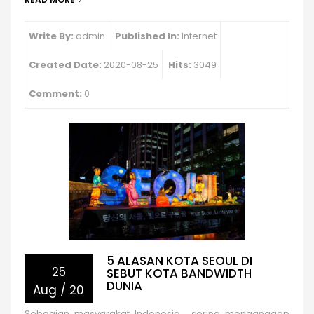
Write By:
admin
Published In:
Internet
Created Date:
2020-08-25
Hits:
3049
Comment:
0
5 ALASAN KOTA SEOUL DI
25
SEBUT KOTA BANDWIDTH
DUNIA
Aug
/
20
Sebagian masyarakat Indonesia, sering menganggap