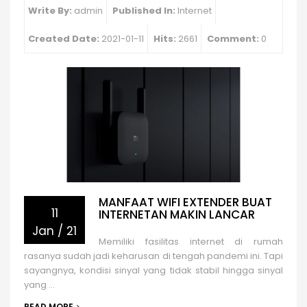
Write By:
admin
Published In:
Internet
Created Date:
2021-01-11
Hits:
2661
Comment:
0
MANFAAT WIFI EXTENDER BUAT
11
INTERNETAN MAKIN LANCAR
Jan
/
21
Memiliki fasilitas internet di rumah
rasanya sudah jadi keharusan di tengah pandemi ini. Tapi
sayangnya, kondisi sinyal yang tidak stabil hingga sinyal
yang ...
READ MORE