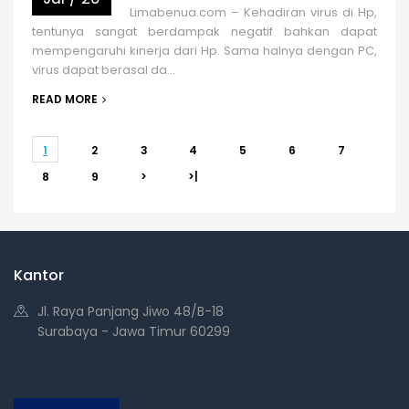
Limabenua.com – Kehadiran virus di Hp,
tentunya sangat berdampak negatif bahkan dapat
mempengaruhi kinerja dari Hp. Sama halnya dengan PC,
virus dapat berasal da...
READ MORE
1
2
3
4
5
6
7
8
9
>
>|
Kantor
Jl. Raya Panjang Jiwo 48/B-18
Surabaya - Jawa Timur 60299